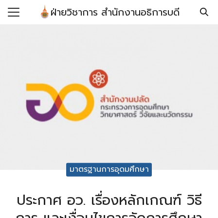
Skip
ฝ่ายวิชาการ สำนักงานอธิการบดี
to
Search
content
for:
รก
กับ
์โหลดแบบฟอร์ม/เอกสาร
ยบ/ประกาศ/คำสั่ง/ข้อ
อ
มาตรฐานการอุดมศึกษา
ประกาศ อว. เรื่องหลักเกณฑ์ วิธี