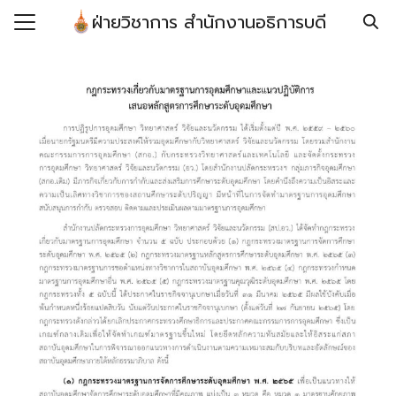
Skip
ฝ่ายวิชาการ สำนักงานอธิการบดี
to
Search
content
for:
รก
กับ
์โหลดแบบฟอร์ม/เอกสาร
ยบ/ประกาศ/คำสั่ง/ข้อ
อ