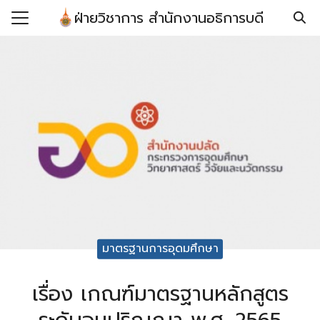
Skip
ฝ่ายวิชาการ สำนักงานอธิการบดี
to
Search
content
for:
รก
กับ
์โหลดแบบฟอร์ม/เอกสาร
ยบ/ประกาศ/คำสั่ง/ข้อ
อ
มาตรฐานการอุดมศึกษา
เรื่อง เกณฑ์มาตรฐานหลักสูตร