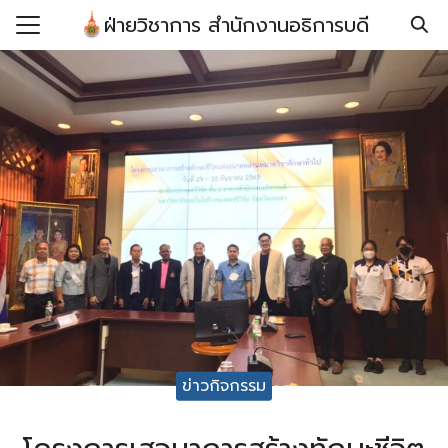
Skip
ฝ่ายวิชาการ สำนักงานอธิการบดี
to
Search
content
for:
รก
กับ
์โหลดแบบฟอร์ม/เอกสาร
ยบ/ประกาศ/คำสั่ง/ข้อ
อ
ข่าวกิจกรรม